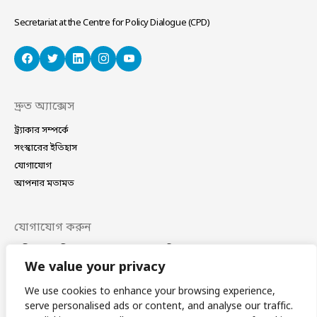
Secretariat at the Centre for Policy Dialogue (CPD)
দ্রুত অ্যাক্সেস
ট্র্যাকার সম্পর্কে
সংস্কারের ইতিহাস
যোগাযোগ
আপনার মতামত
যোগাযোগ করুন
বাড়ি নং ৪০/সি, সড়ক নং ১১ (নতুন), ধানমন্ডি, ঢাকা–১২০৯
ফোন
(+88 02) 41021780, 41024781
We value your privacy
ই-মেইল
coordinator@bdplatform4sdgs.net
We use cookies to enhance your browsing experience,
serve personalised ads or content, and analyse our traffic.