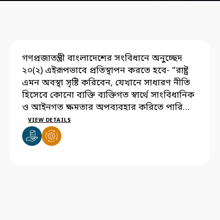
গণপ্রজাতন্ত্রী বাংলাদেশের সংবিধানে অনুচ্ছেদ
২০(২) এইরূপভাবে প্রতিস্থাপন করতে হবে- “রাষ্ট্র
এমন অবস্থা সৃষ্টি করিবেন, যেখানে সাধারণ নীতি
হিসেবে কোনো ব্যক্তি ব্যক্তিগত স্বার্থে সাংবিধানিক
ও আইনগত ক্ষমতার অপব্যবহার করিতে পারিবেন
না ও অনুপার্জিত আয় ভোগ করিতে সমর্থ হইবেন
VIEW DETAILS
না এবং যেখানে বুদ্ধিবৃত্তিমূলক ও কায়িক, সকল
প্রকার শ্রম সৃষ্টিধর্মী প্রয়াসের ও মানবিক ব্যক্তিত্বের
পূর্ণতর অভিব্যক্তিতে পরিণত হইবে।”