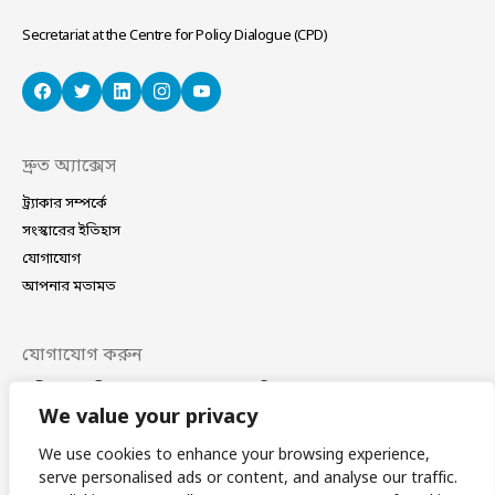
Secretariat at the Centre for Policy Dialogue (CPD)
দ্রুত অ্যাক্সেস
ট্র্যাকার সম্পর্কে
সংস্কারের ইতিহাস
যোগাযোগ
আপনার মতামত
যোগাযোগ করুন
বাড়ি নং ৪০/সি, সড়ক নং ১১ (নতুন), ধানমন্ডি, ঢাকা–১২০৯
ফোন
(+88 02) 41021780, 41024781
We value your privacy
ই-মেইল
coordinator@bdplatform4sdgs.net
We use cookies to enhance your browsing experience,
serve personalised ads or content, and analyse our traffic.