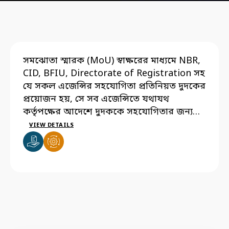
সমঝোতা স্মারক (MoU) স্বাক্ষরের মাধ্যমে NBR,
CID, BFIU, Directorate of Registration সহ
যে সকল এজেন্সির সহযোগিতা প্রতিনিয়ত দুদকের
প্রয়োজন হয়, সে সব এজেন্সিতে যথাযথ
কর্তৃপক্ষের আদেশে দুদককে সহযোগিতার জন্য
ফোকাল পারসন নির্দিষ্ট করতে হবে।
VIEW DETAILS