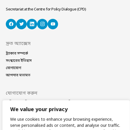
Secretariat at the Centre for Policy Dialogue (CPD)
দ্রুত অ্যাক্সেস
ট্র্যাকার সম্পর্কে
সংস্কারের ইতিহাস
যোগাযোগ
আপনার মতামত
যোগাযোগ করুন
বাড়ি নং ৪০/সি, সড়ক নং ১১ (নতুন), ধানমন্ডি, ঢাকা–১২০৯
ফোন
(+88 02) 41021780, 41024781
We value your privacy
ই-মেইল
coordinator@bdplatform4sdgs.net
We use cookies to enhance your browsing experience,
serve personalised ads or content, and analyse our traffic.