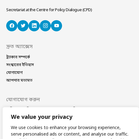
Secretariat at the Centre for Policy Dialogue (CPD)
দ্রুত অ্যাক্সেস
ট্র্যাকার সম্পর্কে
সংস্কারের ইতিহাস
যোগাযোগ
আপনার মতামত
যোগাযোগ করুন
বাড়ি নং ৪০/সি, সড়ক নং ১১ (নতুন), ধানমন্ডি, ঢাকা–১২০৯
ফোন
(+88 02) 41021780, 41024781
We value your privacy
ই-মেইল
coordinator@bdplatform4sdgs.net
We use cookies to enhance your browsing experience,
serve personalised ads or content, and analyse our traffic.