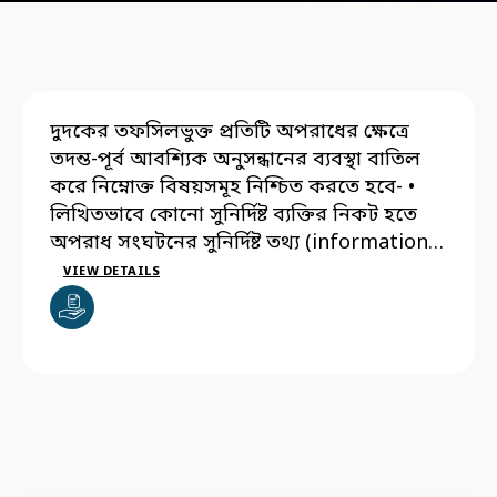
দুদকের তফসিলভুক্ত প্রতিটি অপরাধের ক্ষেত্রে
তদন্ত-পূর্ব আবশ্যিক অনুসন্ধানের ব্যবস্থা বাতিল
করে নিম্নোক্ত বিষয়সমূহ নিশ্চিত করতে হবে- •
লিখিতভাবে কোনো সুনির্দিষ্ট ব্যক্তির নিকট হতে
অপরাধ সংঘটনের সুনির্দিষ্ট তথ্য (information)
প্রাপ্তির ক্ষেত্রে সরাসরি মামলা দায়েরপূর্বক তদন্ত
VIEW DETAILS
কার্যক্রম শুরু করতে হবে; • অপরাধ সংঘটনের
ব্যাপারে কোনো বার্তা (message) প্রাপ্তির ক্ষেত্রে
কিংবা অপরাধ সংঘটনের সুনির্দিষ্ট তথ্য
লিখিতভাবে কোনো সুনির্দিষ্ট ব্যক্তির নিকট হতে
প্রাপ্ত না হলে, উক্ত তথ্য বা বার্তার পুরুত্ব
বিবেচনায় দুদক গোপন অনুসন্ধান (undercover
inquiry) পরিচালনা করতে পারবে।