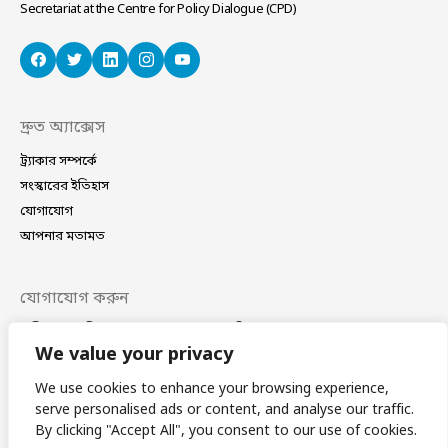
Secretariat at the Centre for Policy Dialogue (CPD)
দ্রুত অ্যাক্সেস
ট্র্যাকার সম্পর্কে
সংস্কারের ইতিহাস
যোগাযোগ
আপনার মতামত
যোগাযোগ করুন
বাড়ি নং ৪০/সি, সড়ক নং ১১ (নতুন), ধানমন্ডি, ঢাকা–১২০৯
ফোন
(+88 02) 41021780, 41024781
We value your privacy
ই-মেইল
coordinator@bdplatform4sdgs.net
We use cookies to enhance your browsing experience,
serve personalised ads or content, and analyse our traffic.
সাবস্ক্রাইব
By clicking "Accept All", you consent to our use of cookies.