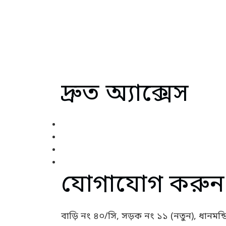
Secretariat at the Centre for Policy D
দ্রুত অ্যাক্সেস
ট্র্যাকার সম্পর্কে
সংস্কারের ইতিহাস
যোগাযোগ
আপনার মতামত
যোগাযোগ করুন
বাড়ি নং ৪০/সি, সড়ক নং ১১ (নতুন), ধানমন্