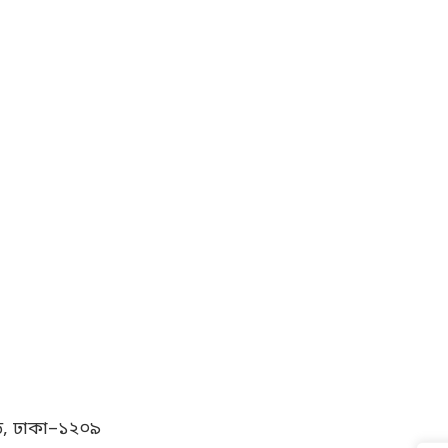
ialogue (CPD)
ডি, ঢাকা–১২০৯