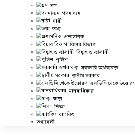
শ্রম
গণমাধ্যম
নারী
2025
বছর
তথ্য
প্রশাসনিক
রিফর্ম ডোমেইন
দুর্নীতি দমন
বিচার বিভাগ
বিদ্যুৎ ও জ্বালানী
মেধাভিত্তিক নিয়ো
উপ-ডোমেইন
পুলিশ
Anti-Corruption
সংস্কার প্রস্তাবের উৎস
সরকারি অর্থব্যবস্থা
স্থানীয় সরকার
এলডিসি থেকে উত্তোর
মানবাধিকার
স্বাস্থ্য
শিক্ষা
প্রস্তাবিত সংস্কার
প্রাথমিক বা
ব্যাংকিং
তথ্যাবলী