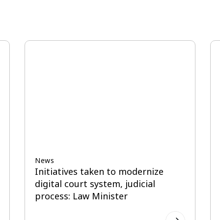
News
 to modernize
HC publishes written verd
em, judicial
declaring safe drinking w
ister
fundamental right