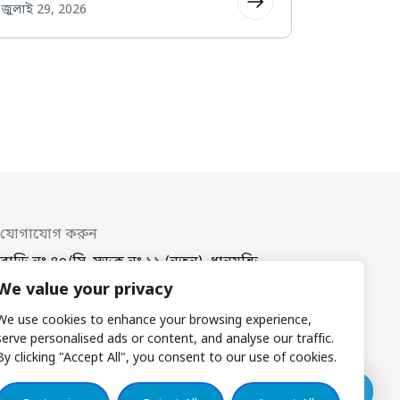
যোগাযোগ করুন
বাড়ি নং ৪০/সি, সড়ক নং ১১ (নতুন), ধানমন্ডি,
ঢাকা–১২০৯
We value your privacy
ফোন
(+88 02) 41021780, 41024781
ই-মেইল
coordinator@bdplatform4sdgs.net
We use cookies to enhance your browsing experience,
serve personalised ads or content, and analyse our traffic.
By clicking "Accept All", you consent to our use of cookies.
সাবস্ক্রাইব
শব্দকোষ