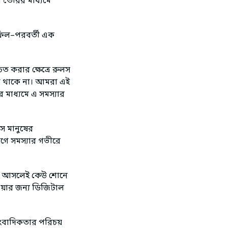
 তৈরির মাধ্যমে
হফিল–পরবর্তী এক
ত করার ক্ষেত্রে রুলস
মতা থাকে না। আমরা এই
 মাধ্যমে এ সমস্যার
িস মানুষের
গে সমস্যার গভীরে
ডিও আসলেই কেউ শোনে
েওয়ার জন্য ডিজিটাল
 সাংবাদিকতার পরিচয়