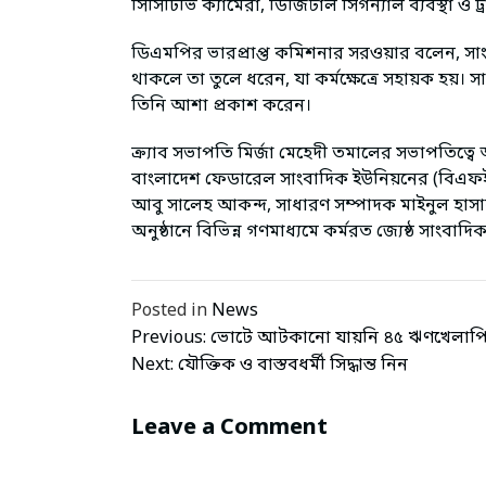
সিসিটিভি ক্যামেরা, ডিজিটাল সিগন্যাল ব্যবস্থা ও ট
ডিএমপির ভারপ্রাপ্ত কমিশনার সরওয়ার বলেন, সাং
থাকলে তা তুলে ধরেন, যা কর্মক্ষেত্রে সহায়ক হয়। স
তিনি আশা প্রকাশ করেন।
ক্র্যাব সভাপতি মির্জা মেহেদী তমালের সভাপতিত্বে 
বাংলাদেশ ফেডারেল সাংবাদিক ইউনিয়নের (বিএফইউ
আবু সালেহ আকন্দ, সাধারণ সম্পাদক মাইনুল হাসান
অনুষ্ঠানে বিভিন্ন গণমাধ্যমে কর্মরত জ্যেষ্ঠ সাংবাদি
Posted in
News
পোস্ট
Previous:
ভোটে আটকানো যায়নি ৪৫ ঋণখেলাপ
Next:
যৌক্তিক ও বাস্তবধর্মী সিদ্ধান্ত নিন
ন্যাভিগেশন
Leave a Comment