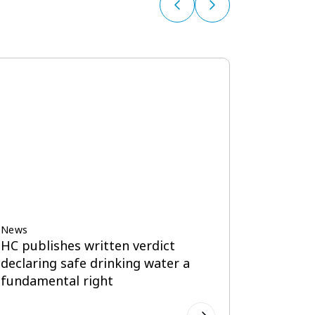
News
ict
DSA victims demand repeal of
ater a
Cyber Protection Ordinance
জুলাই 29, 2026