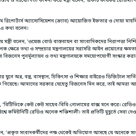
স্তাব ও সহযোগিতা কামনা করে মন্ত্রী বলেন, ‘একটি কার্যকর রোডম্যাপ
রাইম রিপোর্টার্স অ্যাসোসিয়েশন (ক্র্যাব) আয়োজিত ইফতার ও দোয়া মা
রী এ কথা বলেন।
্ত্রী বলেন, ‘ওয়েজ বোর্ড বাস্তবায়ন বা সাংবাদিকদের নিরাপত্তা নিশ্চি
ক্ষেত্রে তথ্য ও সম্প্রচার মন্ত্রণালয়ের সরাসরি আইন প্রয়োগের ক্ষ
বিজনেস পুনর্মূল্যায়ন ও তথ্য মন্ত্রণালয়কে সময়োপযোগী সংস্কার করার
 যুগে অন্ন, বস্ত্র, বাসস্থান, চিকিৎসা ও শিক্ষার বাইরেও ডিজিটাল সার্ভ
ঢুকে গিয়েছে। আমাদের সরকার যেহেতু বিজনেস মিন করে, তাই আমরা আ
লেন, ‘বিটিভিকে কেউ কেউ সাহেব-বিবি-গোলামের বাক্স মনে করে। রে
শ্বে কমিউনিটি রেডিও অনেক শক্তিশালী। তাই প্রতিটি মুহূর্তে সেবা দ
্রী বলেন, ‘প্রকৃত সংবাদকর্মীদের পক্ষ থেকেই অভিযোগ আসছে যে অনেকে