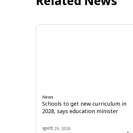
Related News
News
o get new curriculum in
Initiatives taken
s education minister
digital court syst
process: Law Min
026