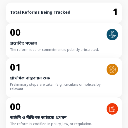
প্রকাশ করবেন; এবং • রাজনৈতিক দলসমূহ
1
দুর্নীতি ও অনিয়মের সঙ্গে সম্পৃক্ত ব্যক্তিকে দলীয়
Total Reforms Being Tracked
পদ বা নির্বাচনে মনোনয়ন দেবেন না।
00
প্রস্তাবিত সংস্কার
The reform idea or commitment is publicly articulated.
01
প্রাথমিক বাস্তবায়ন শুরু
Preliminary steps are taken (e.g., circulars or notices by
relevant...
00
আইনি ও নীতিগত কাঠামো প্রণয়ন
The reform is codified in policy, law, or regulation.