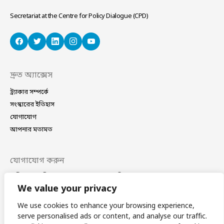
Secretariat at the Centre for Policy Dialogue (CPD)
দ্রুত অ্যাক্সেস
ট্র্যাকার সম্পর্কে
সংস্কারের ইতিহাস
যোগাযোগ
আপনার মতামত
যোগাযোগ করুন
বাড়ি নং ৪০/সি, সড়ক নং ১১ (নতুন), ধানমন্ডি, ঢাকা–১২০৯
ফোন
(+88 02) 41021780, 41024781
We value your privacy
ই-মেইল
coordinator@bdplatform4sdgs.net
We use cookies to enhance your browsing experience,
serve personalised ads or content, and analyse our traffic.