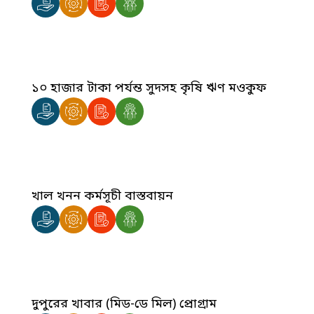
১০ হাজার টাকা পর্যন্ত সুদসহ কৃষি ঋণ মওকুফ
খাল খনন কর্মসূচী বাস্তবায়ন
দুপুরের খাবার (মিড-ডে মিল) প্রোগ্রাম