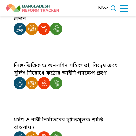
Skip
BN
to
নারী উদ্যোক্তাদের আর্থিক ও দক্ষতা সহায়তা
Menu
content
প্রদান
লিঙ্গ-ভিত্তিক ও অনলাইন সহিংসতা, বিদ্বেষ এবং
বুলিং নিরোধে কঠোর আইনি পদক্ষেপ গ্রহণ
ধর্ষণ ও নারী নির্যাতনের দৃষ্টান্তমূলক শাস্তি
বাস্তবায়ন